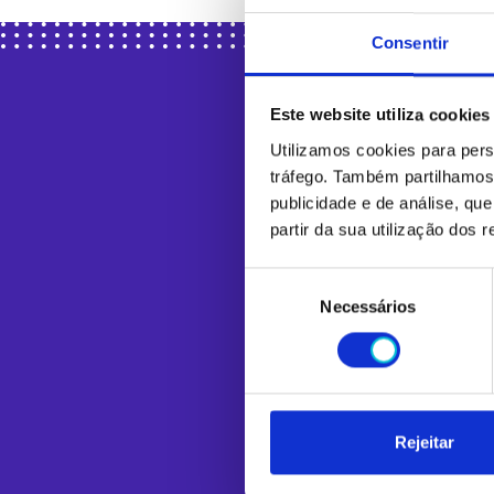
Consentir
Este website utiliza cookies
Utilizamos cookies para pers
tráfego. Também partilhamos 
publicidade e de análise, q
partir da sua utilização dos 
Seleção
Necessários
de
consentimento
Li e aceito a
política de p
Quero receber as vossas 
Rejeitar