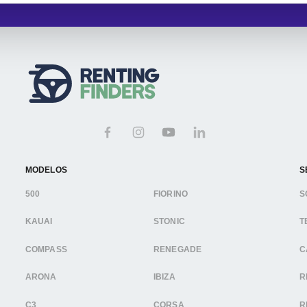
MODELOS
S
500
FIORINO
S
KAUAI
STONIC
T
COMPASS
RENEGADE
C
ARONA
IBIZA
R
C3
CORSA
R