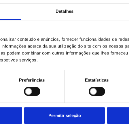
Detalhes
Quer saber mais detalhes?
onalizar conteúdo e anúncios, fornecer funcionalidades de redes
informações acerca da sua utilização do site com os nossos pa
Completa o formulário e ligamos-te
ue as podem combinar com outras informações que lhes forneceu 
respetivos serviços.
Preferências
Estatísticas
rivacidade
.
ofertas e descontos
Permitir seleção