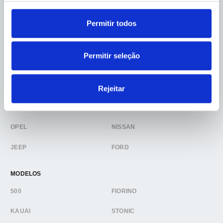
Permitir todos
MARCAS
Permitir seleção
FIAT
HYUNDAI
KIA
CITROEN
Rejeitar
SEAT
TOYOTA
OPEL
NISSAN
JEEP
FORD
MODELOS
500
FIORINO
KAUAI
STONIC